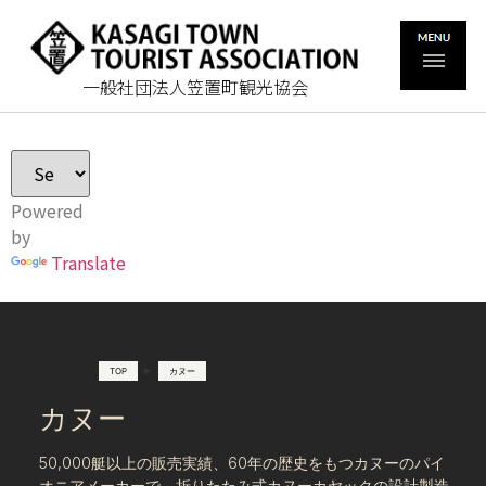
一般社団法人笠置町観光協会
Powered
by
Translate
TOP
▶
カヌー
カヌー
50,000艇以上の販売実績、60年の歴史をもつカヌーのパイ
オニアメーカーで、折りたたみ式カヌーカヤックの設計製造