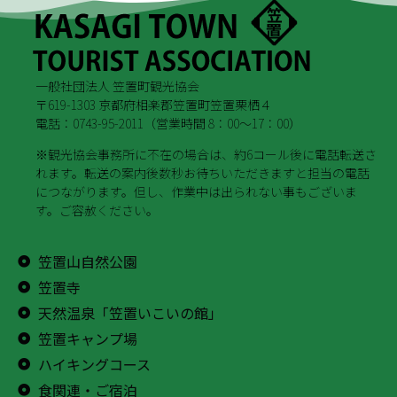
一般社団法人 笠置町観光協会
〒619-1303 京都府相楽郡笠置町笠置栗栖４
電話：0743-95-2011（営業時間 8：00～17：00）
※観光協会事務所に不在の場合は、約6コール後に電話転送さ
れます。転送の案内後数秒お待ちいただきますと担当の電話
につながります。但し、作業中は出られない事もございま
す。ご容赦ください。
笠置山自然公園
笠置寺
天然温泉「笠置いこいの館」
笠置キャンプ場
ハイキングコース
食関連・ご宿泊